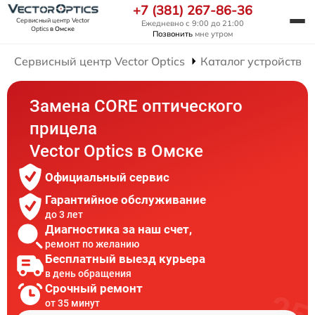
+7 (381) 267-86-36
Сервисный центр Vector
Ежедневно с 9:00 до 21:00
Optics
в Омске
Позвонить
мне утром
Сервисный центр Vector Optics
Каталог устройств
Замена CORE оптического
прицела
Vector Optics в Омске
Официальный сервис
Гарантийное обслуживание
до 3 лет
Диагностика за наш счет,
ремонт по желанию
Бесплатный выезд курьера
в день обращения
Срочный ремонт
от 35 минут