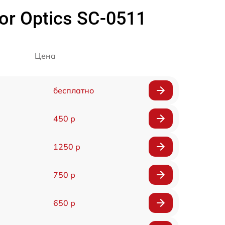
r Optics SC-0511
Цена
бесплатно
450 р
1250 р
750 р
650 р