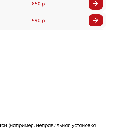
650 р
590 р
750 р
1100 р
1000 р
590 р
650 р
590 р
той (например, неправильная установка