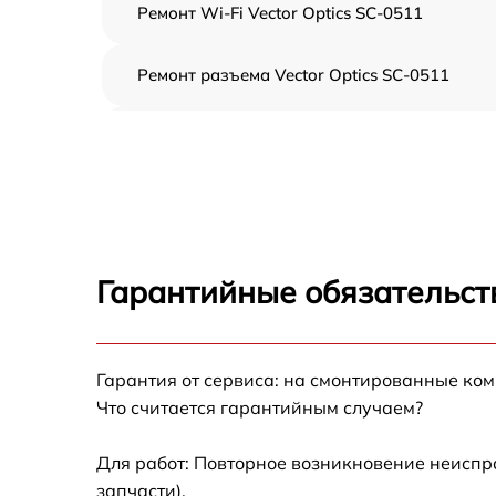
Ремонт Wi-Fi Vector Optics SC-0511
Ремонт разъема Vector Optics SC-0511
Замена дисплея (экрана) Vector Optics SC-
0511
Замена матрицы Vector Optics SC-0511
Ремонт цепи питания Vector Optics SC-0511
Гарантийные обязательст
Замена USB порта Vector Optics SC-0511
Гарантия от сервиса: на смонтированные ко
Замена процессора Vector Optics SC-0511
Что считается гарантийным случаем?
Замена аккумулятора Vector Optics SC-0511
Для работ: Повторное возникновение неиспр
запчасти).