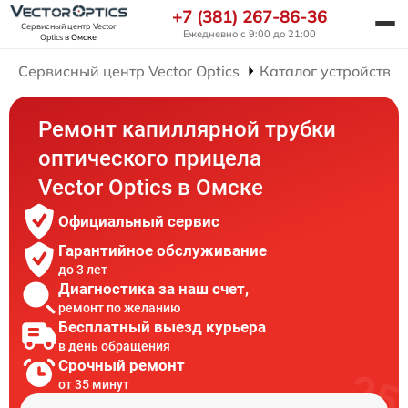
+7 (381) 267-86-36
Сервисный центр Vector
Ежедневно с 9:00 до 21:00
Optics
в Омске
Сервисный центр Vector Optics
Каталог устройств
Ремонт капиллярной трубки
оптического прицела
Vector Optics в Омске
Официальный сервис
Гарантийное обслуживание
до 3 лет
Диагностика за наш счет,
ремонт по желанию
Бесплатный выезд курьера
в день обращения
Срочный ремонт
от 35 минут