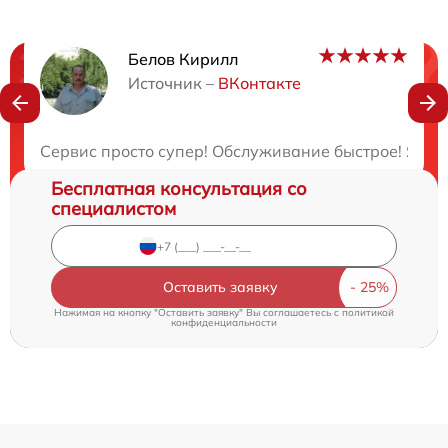
Белов Кирилл
Нужна консультация?
Источник –
ВКонтакте
Закажите бесплатную консультацию
Сервис просто супер! Обслуживание быстрое! Я ост
Бесплатная консультация со
специалистом
Оставить заявку
Нажимая на кнопку "Оставить заявку" Вы соглашаетесь c
политикой
конфиденциальности