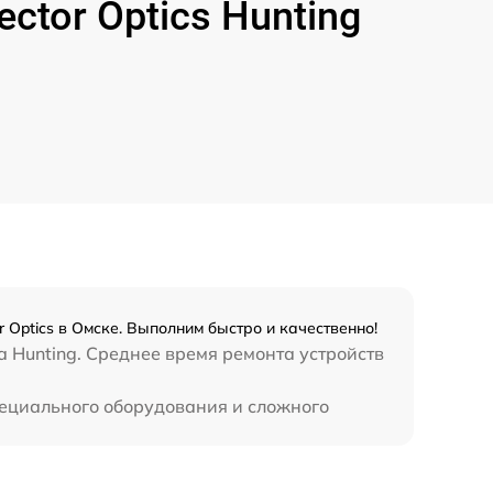
tor Optics Hunting
1000 р
1100 р
750 р
590 р
650 р
r Optics в Омске. Выполним быстро и качественно!
650 р
 Hunting. Среднее время ремонта устройств
750 р
специального оборудования и сложного
450 р