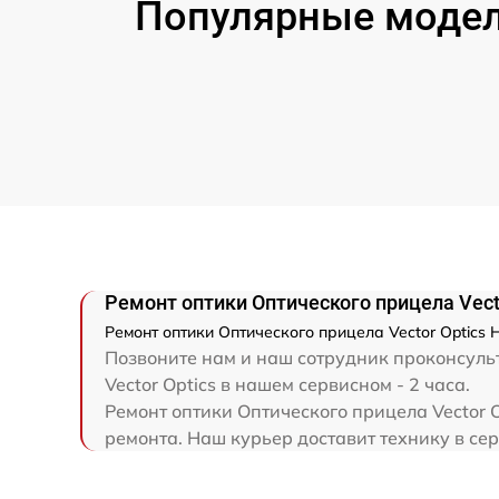
Популярные модели
Ремонт цепи питания
Замена матрицы
Замена дисплея (экрана)
Ремонт разъема
Ремонт Wi-Fi
Ремонт оптики Оптического прицела Vecto
Ремонт оптики Оптического прицела Vector Optics 
Восстановление после попадания влаги
Позвоните нам и наш сотрудник проконсульт
Vector Optics в нашем сервисном - 2 часа.
Ремонт платы управления
Ремонт оптики Оптического прицела Vector O
(восстановление)
ремонта. Наш курьер доставит технику в сер
Прошивка (Обновление ПО)