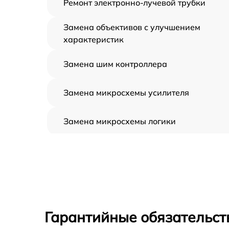
Ремонт электронно-лучевой трубки
Замена объективов с улучшением
характеристик
Замена шим контроллера
Замена микросхемы усилителя
Замена микросхемы логики
Замена CORE
Ремонт встроенного дальнометра и
других устройств
Калибровка и настройка тепловизора
Гарантийные обязательст