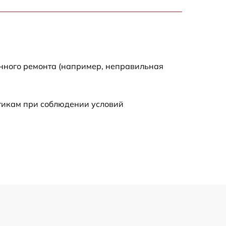
1550 р
2000 р
енного ремонта (например, неправильная
650 р
590 р
стикам при соблюдении условий
1250 р
590 р
650 р
590 р