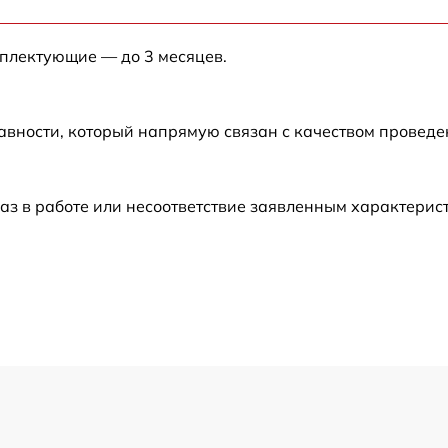
от 60 мин
мплектующие — до 3 месяцев.
от 60 мин
авности, который напрямую связан с качеством провед
от 60 мин
от 60 мин
аз в работе или несоответствие заявленным характери
от 60 мин
от 60 мин
от 60 мин
от 60 мин