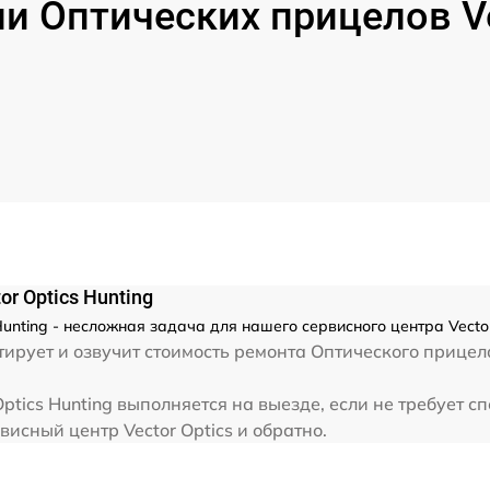
 Оптических прицелов Vec
от 60 мин
от 60 мин
от 60 мин
от 60 мин
от 60 мин
r Optics Hunting
Hunting - несложная задача для нашего сервисного центра Vecto
от 60 мин
ирует и озвучит стоимость ремонта Оптического прицела
от 60 мин
ptics Hunting выполняется на выезде, если не требует 
висный центр Vector Optics и обратно.
от 60 мин