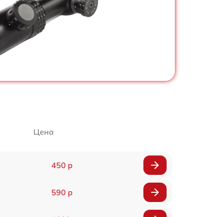
Цена
450 р
590 р